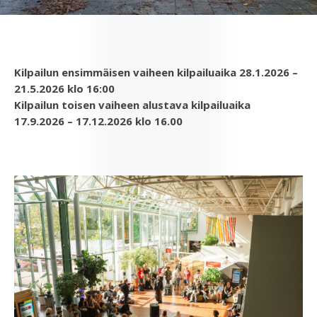
Stoan perusparannus
Kilpailun ensimmäisen vaiheen kilpailuaika 28.1.2026 –
ja laajennus, arkkitehtuurikutsukilpailu
21.5.2026 klo 16:00
Kilpailun toisen vaiheen alustava kilpailuaika
17.9.2026 – 17.12.2026 klo 16.00