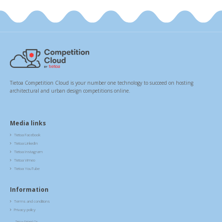
Tietoa Competition Cloud is your number one technology to succeed on hosting
architectural and urban design competitions online.
Media links
Tietoa Facebook

Tietoa LinkedIn

Tietoa Instagram

Tietoa Vimeo

Tietoa YouTube

Information
Terms and conditions

Privacy policy

Tietoa Finland Oy