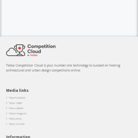
Tietoa Competition Cloud is your number one technology to succeed on hosting
architectural and urban design competitions online.
Media links
Tietoa Facebook

Tietoa Twitter

Tietoa LinkedIn

Tietoa Instagram

Tietoa Vimeo

Tietoa YouTube

Information