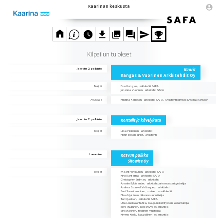
Kaarinan keskusta
Kilpailun tulokset
Jaettu 2. palkinto
Kaariz
Kangas & Vuorinen Arkkitehdit Oy
Tekijät
Esa Kangas, arkkitehti SAFA
Johanna Vuorinen, arkkitehti SAFA
Avustaja
Kristina Karlsson, arkkitehti SAFA, Arkkitehtitoimisto Kristina Karlsson
Jaettu 2. palkinto
Korttelit ja kävelykatu
Tekijät
Liisa Heinonen, arkkitehti
Henri Jessen-Juhler, arkkitehti
Lunastus
Kasvun paikka
Sitowise Oy
Tekijät
Maarit Virkkunen, arkkitehti SAFA
Kirsi Rantama, arkkitehti SAFA
Christopher Erdman, arkkitehti
Anselmi Moisander, arkkitehtuurin maisteriopiskelija
Andrea Esquivel Velázquez, arkkitehti
Suvi Saastamoinen, maisema-arkkitehti
Elina Nykänen, liikennesuunnittelija
Tomi Jaskari, arkkitehti SAFA
Ulla Loukkaanhuhta, kaupunkikehityksen asiantuntija
Eero Puurunen, kestävyysasiantuntija
Sini Mäkinen, teollinen muotoilija
Kimmo Koski, kaupallinen asiantuntija