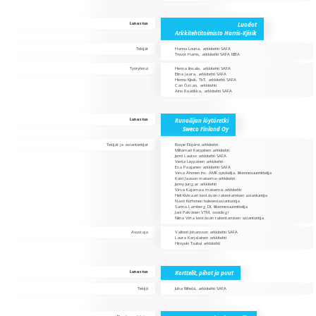
Lunastus
Luodot
Arkkitehtitoimisto Harris-Kjisik
Tekijät
Hannu Louna, arkkitehti SAFA
Trevor Harris, arkkitehti SAFA RIBA
Työryhmä
Henna Iinsalo, arkkitehti SAFA
Elina Jaara, arkkitehti SAFA
Hennu Kjisik, TkT, arkkitehti SAFA
Can Özcan, arkkitehti
Aino Raatikka, arkkitehti SAFA
Lunastus
Runoilijan löytöretki
Sweco Finland Oy
Tekijät ja asiantuntijat
Roope Elojärvi arkkitehti
Millamari Karppinen arkkitehti
Jenni Lautso arkkitehti SAFA
Venla Leppänen arkkitehti
Esa Paajanen arkkitehti SAFA
Vesa Ahonen Ins. AMK opiskelija, liikennesuunnittelija
Katri Jaason maisema-arkkitehti
Jenny Jungar arkkitehti
Virva Kajamaa maisema-arkkitehti
Heli Kivisaari kestävän rakentamisen asiantuntija
Nasti Korhonen hulevesiasiantuntija
Sanna Lamberg DI, liikennesuunnittelija
Jani Päivänen VTM, sosiologi
Niina Virta kestävän rakentamisen asiantuntija
Avustaja
Valtteri Johansson arkkitehti SAFA
Laura Karjalainen arkkitehti
Hiroyuki Tsukui arkkitehti
Lunastus
Korttelit, pihat ja puut
Tekijä
Juha Riihelä, arkkitehti SAFA