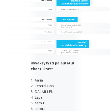
Kunniamaininta
Kaarina ja Camillo
Arkkitehtityöhuone APRT Oy
Tekijä
Aaro Artto arkkitehti SAFA
Kunniamaininta
Kirsikkapuisto
Tekijät
Hannu Normo, arkkitehti SAFA
Pekka Normo, DI
Visualisointi
Samuli Normo, tradenomi (AMK)
Kunniamaininta
Meanderi
Arkkitehtitoimisto AJAK Oy
Tekijät
Adalbert Aapola, arkkitehti
Jarkko Kettunen, arkkitehti
Hyväksytysti palautetut
ehdotukset:
1 Aaria
2 Central Park
3 DALAILLEN
4 Espa
5 aamu
6 aurora