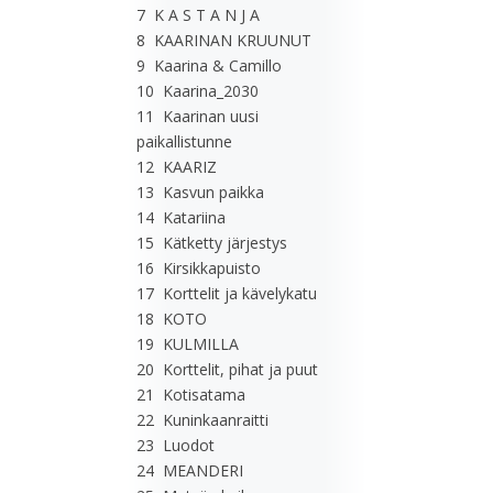
7 K A S T A N J A
8 KAARINAN KRUUNUT
9 Kaarina & Camillo
10 Kaarina_2030
11 Kaarinan uusi
paikallistunne
12 KAARIZ
13 Kasvun paikka
14 Katariina
15 Kätketty järjestys
16 Kirsikkapuisto
17 Korttelit ja kävelykatu
18 KOTO
19 KULMILLA
20 Korttelit, pihat ja puut
21 Kotisatama
22 Kuninkaanraitti
23 Luodot
24 MEANDERI